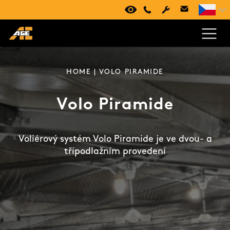
VIRTUÁLNÍ PROHLÍDKA
+420 494 661 237
HOME
| VOLO PIRAMIDE
Volo Piramide
Voliérový systém Volo Piramide je ve dvou- a
třípodlažním provedení