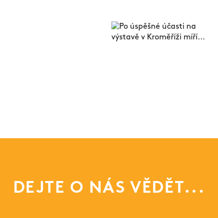
DEJTE O NÁS VĚDĚT...