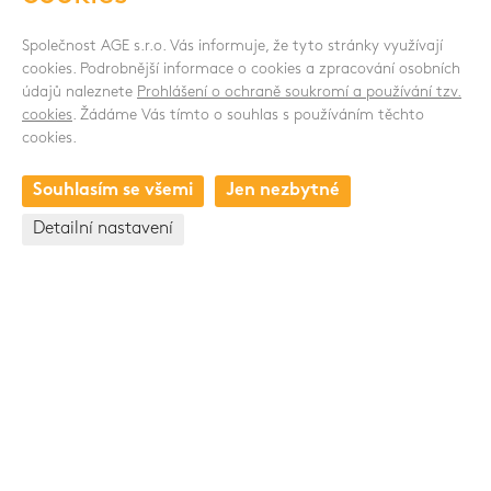
Společnost AGE s.r.o. Vás informuje, že tyto stránky využívají
cookies. Podrobnější informace o cookies a zpracování osobních
údajů naleznete
Prohlášení o ochraně soukromí a používání tzv.
SLEDUJTE NÁS
cookies
. Žádáme Vás tímto o souhlas s používáním těchto
cookies.
Souhlasím se všemi
Jen nezbytné
KONTAKT
Detailní nastavení
Osvobození 448
517 71 české Meziříčí
Česká republika
+420 494 661 237
Skupina Pawlica Export a.s.
www.pawlica.cz
- posklizňové linky CZ a SK |
www.pawlica.pl
- posklizňové linky PL |
www.age.cz
-