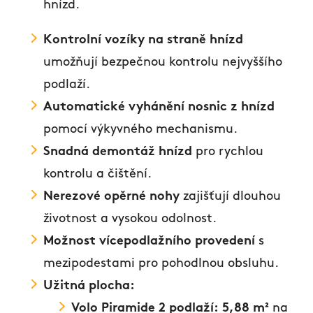
hnízd.
Kontrolní vozíky na straně hnízd
umožňují bezpečnou kontrolu nejvyššího
podlaží.
Automatické vyhánění nosnic z hnízd
pomocí výkyvného mechanismu.
Snadná demontáž hnízd
pro rychlou
kontrolu a čištění.
Nerezové opěrné nohy
zajišťují dlouhou
životnost a vysokou odolnost.
Možnost vícepodlažního provedení
s
mezipodestami pro pohodlnou obsluhu.
Užitná plocha:
Volo Piramide 2 podlaží:
5,88 m²
na