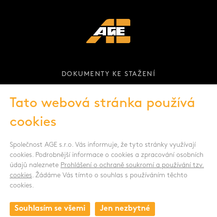
DOKUMENTY KE STAŽENÍ
KARIÉRA
Tato webová stránka používá
cookies
Společnost AGE s.r.o. Vás informuje, že tyto stránky využívají
cookies. Podrobnější informace o cookies a zpracování osobních
údajů naleznete
Prohlášení o ochraně soukromí a používání tzv.
SLEDUJTE NÁS
cookies
. Žádáme Vás tímto o souhlas s používáním těchto
cookies.
Souhlasím se všemi
Jen nezbytné