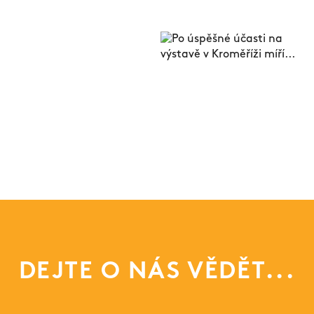
DEJTE O NÁS VĚDĚT...