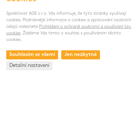
Společnost AGE s.r.o. Vás informuje, že tyto stránky využívají
cookies. Podrobnější informace o cookies a zpracování osobních
údajů naleznete
Prohlášení o ochraně soukromí a používání tzv.
SLEDUJTE NÁS
cookies
. Žádáme Vás tímto o souhlas s používáním těchto
cookies.
Souhlasím se všemi
Jen nezbytné
KONTAKT
Detailní nastavení
Osvobození 448
517 71 české Meziříčí
Česká republika
+420 494 661 237
Skupina Pawlica Export a.s.
www.pawlica.cz
- posklizňové linky CZ a SK |
www.pawlica.pl
- posklizňové linky PL |
www.age.cz
-