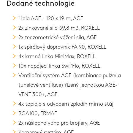
Dodané technologie
Hala AGE - 120 x 19 m, AGE
2x zinkované silo 39,8 m3, ROXELL
2x tenzometrické vážení sila, AGE
1x spirálový dopravník FA 90, ROXELL
4x krmná linka MiniMax, ROXELL
10x napájecí linka Swii’Flo, ROXELL
Ventilační systém AGE (kombinace pulzní a
tunelové ventilace) řízený jednotkou AGE-
VENT 300+, AGE
4x topidlo s odvodem zplodin mimo stáj
RGA100, ERMAF
2x nášlapná váha pro brojlery, AGE
Kamerový systém, AGE