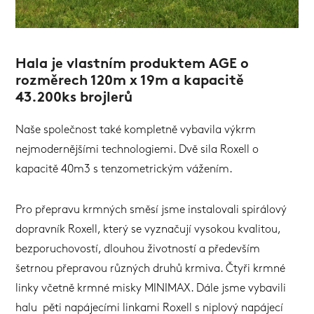
Hala je vlastním produktem AGE o
rozměrech 120m x 19m a kapacitě
43.200ks brojlerů
Naše společnost také kompletně vybavila výkrm
nejmodernějšími technologiemi. Dvě sila Roxell o
kapacitě 40m3 s tenzometrickým vážením.
Pro přepravu krmných směsí jsme instalovali spirálový
dopravník Roxell, který se vyznačují vysokou kvalitou,
bezporuchovostí, dlouhou životností a především
šetrnou přepravou různých druhů krmiva. Čtyři krmné
linky včetně krmné misky MINIMAX. Dále jsme vybavili
halu pěti napájecími linkami Roxell s niplový napájecí