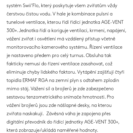
systém Swii’Flo, který poskytuje všem zvířatům vždy
čerstvou čistou vodu. V hale je kombinace pulsní a
tunelové ventilace, kterou řídí řídící jednotka AGE-VENT
300+. Jednotka řídí a koriguje ventilaci, krmení, napájení,
vážení zvířat i osvětlení má vzdálený přístup včetně
monitorovacího kamerového systému. Řízení ventilace
je nastaveno předem pro celý turnus. Obsluha tak
fakticky nemusí do řízení ventilace zasahovat, což
eliminuje chyby lidského faktoru. Vytápění zajišťují čtyři
topidla ERMAF RGA na zemní plyn s odtahem zplodin
mimo stáj. Vážení sil a brojlerů je zde zabezpečeno
sestavou tenzometrického snímače hmotnosti. Pro
vážení brojlerů jsou zde nášlapné desky, na kterou
zvířata naskakují. Závěsná váha je zapojena přes
digitální převodník do řídící jednotky AGE-VENT 300+,
která zobrazuje/ukládá naměřené hodnoty.