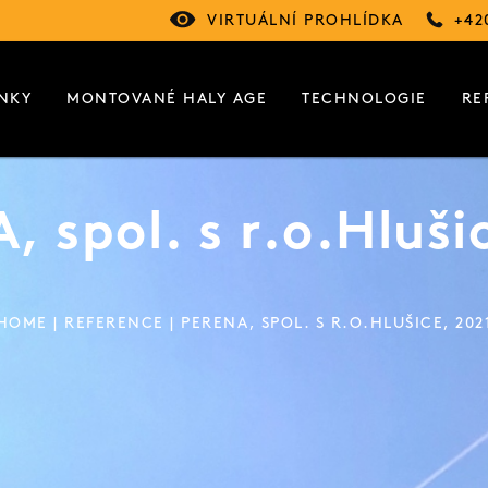
VIRTUÁLNÍ PROHLÍDKA
+42
NKY
MONTOVANÉ HALY AGE
TECHNOLOGIE
RE
 spol. s r.o.Hluši
HOME
|
REFERENCE
| PERENA, SPOL. S R.O.HLUŠICE, 202