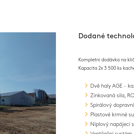
Dodané technol
Kompletní dodávka na klí
Kapacita 2x 3 500 ks kach
Dvě haly AGE - k
Zinkovaná sila, R
Spirálový dopravn
Plastové krmné s
Niplový napájecí 