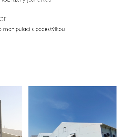
 AGE řízený jednotkou
AGE
o manipulaci s podestýlkou