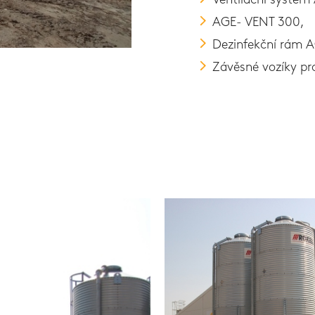
Ventilační systém
AGE- VENT 300,
Dezinfekční rám 
Závěsné vozíky pr