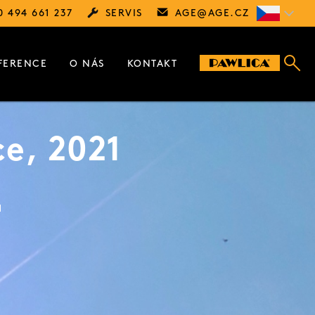
0 494 661 237
SERVIS
AGE@
AGE.CZ
FERENCE
O NÁS
KONTAKT
ce, 2021
1