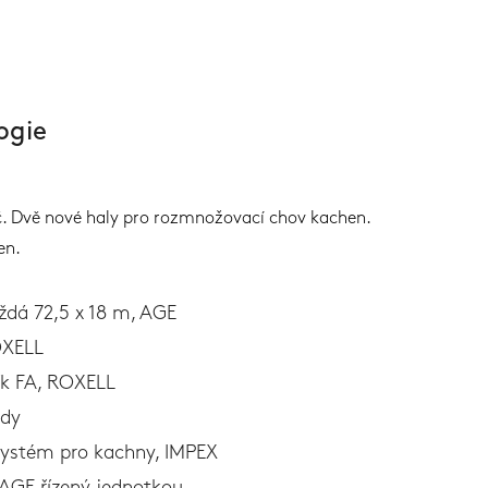
ogie
č. Dvě nové haly pro rozmnožovací chov kachen.
en.
aždá 72,5 x 18 m, AGE
OXELL
ík FA, ROXELL
udy
systém pro kachny, IMPEX