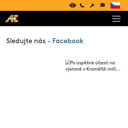
VIRTUÁLNÍ PROHLÍDKA
+420 494 661 237
Sledujte nás -
Facebook