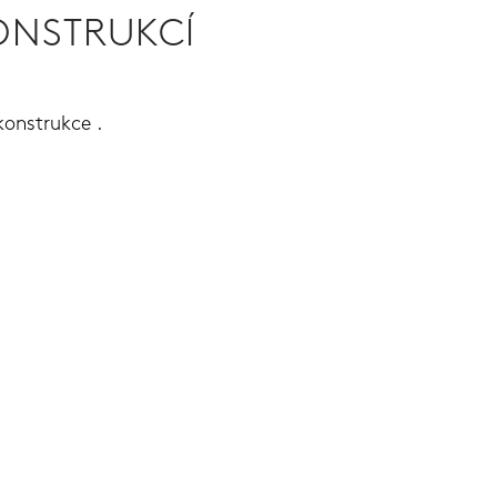
ONSTRUKCÍ
onstrukce .