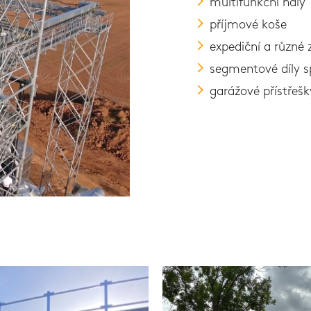
multifunkční haly
příjmové koše
expediční a různé 
segmentové díly sp
garážové přístřeš