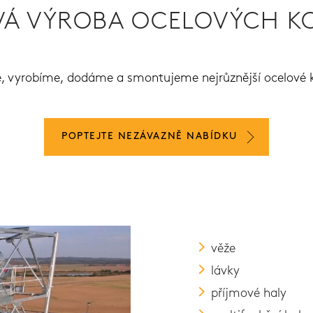
Á VÝROBA OCELOVÝCH K
 vyrobíme, dodáme a smontujeme nejrůznější ocelové k
POPTEJTE NEZÁVAZNĚ NABÍDKU
věže
lávky
příjmové haly