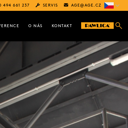
0 494 661 237
SERVIS
AGE@
AGE.CZ
FERENCE
O NÁS
KONTAKT