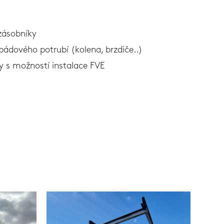
zásobníky
ádového potrubí (kolena, brzdiče..)
ky s možností instalace FVE