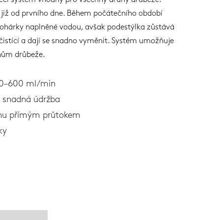
ecí systém vhodný pro všechny druhy drůbeže.
at již od prvního dne. Během počátečního období
pohárky naplněné vodou, avšak podestýlka zůstává
istící a dají se snadno vyměnit. Systém umožňuje
hům drůbeže.
00–600 ml/min
, snadná údržba
hu přímým průtokem
ky