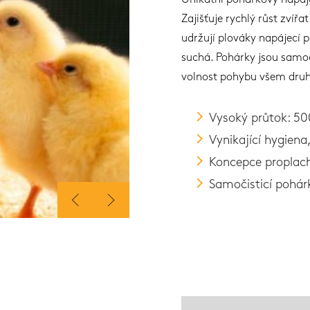
Unikátní pohárkový napáj
Zajišťuje rychlý růst zvíř
udržují plováky napájecí 
suchá. Pohárky jsou samoč
volnost pohybu všem dru
Vysoký průtok: 5
Vynikající hygiena
Koncepce proplac
Samočisticí pohár