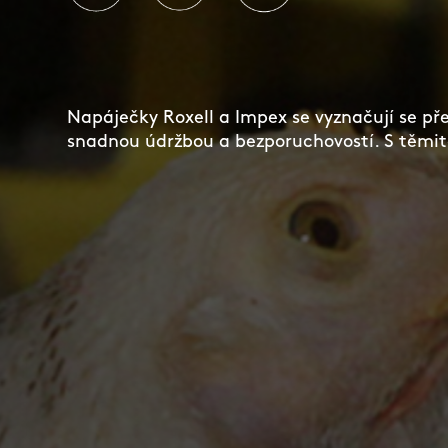
Napáječky Roxell a Impex se vyznačují se př
snadnou údržbou a bezporuchovostí. S těmi