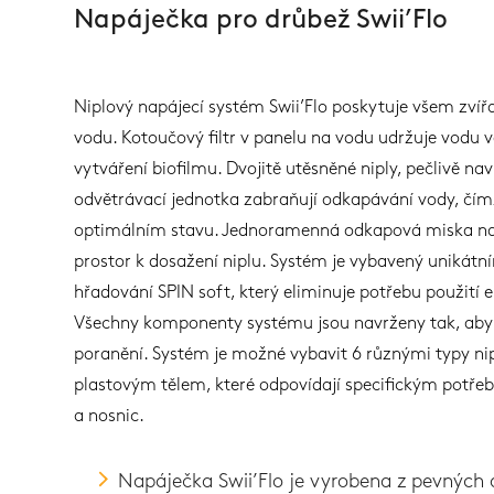
Napáječka pro drůbež Swii’Flo
Niplový napájecí systém Swii’Flo poskytuje všem zvíř
vodu. Kotoučový filtr v panelu na vodu udržuje vodu v
vytváření biofilmu. Dvojitě utěsněné niply, pečlivě n
odvětrávací jednotka zabraňují odkapávání vody, čímž
optimálním stavu. Jednoramenná odkapová miska na
prostor k dosažení niplu. Systém je vybavený unikátn
hřadování SPIN soft, který eliminuje potřebu použití 
Všechny komponenty systému jsou navrženy tak, aby 
poranění. Systém je možné vybavit 6 různými typy ni
plastovým tělem, které odpovídají specifickým potřeb
a nosnic.
Napáječka Swii’Flo je vyrobena z pevných 