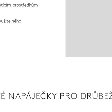
sticím prostředkům
oužitelného
É NAPÁJEČKY PRO DRŮBE