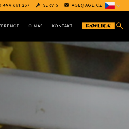
0 494 661 237
SERVIS
AGE@
AGE.CZ
FERENCE
O NÁS
KONTAKT