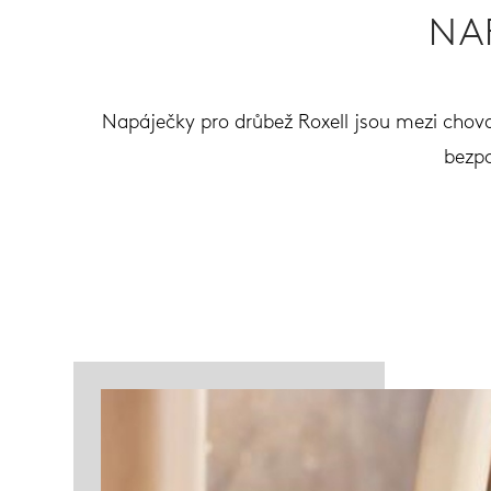
NA
Napáječky pro drůbež Roxell jsou mezi chova
bezpo