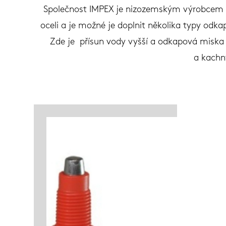
Společnost IMPEX je nizozemským výrobcem kv
oceli a je možné je doplnit několika typy odk
Zde je přísun vody vyšší a odkapová miska j
a kachny