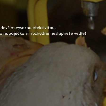
edevším vysokou efektivitou,
to napáječkami rozhodně nešlápnete vedle!