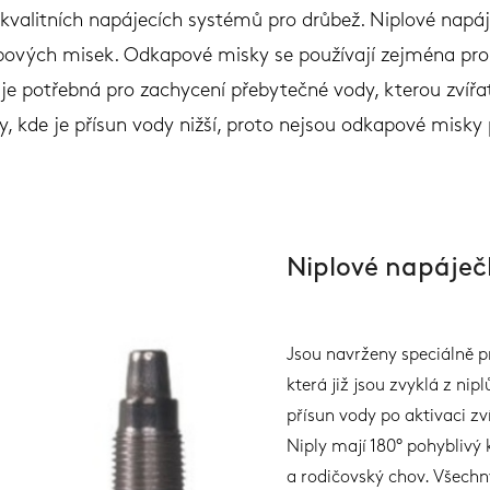
alitních napájecích systémů pro drůbež. Niplové napáje
apových misek. Odkapové misky se používají zejména pro 
e potřebná pro zachycení přebytečné vody, kterou zvířata 
, kde je přísun vody nižší, proto nejsou odkapové misky
Niplové napáječ
Jsou navrženy speciálně pr
která již jsou zvyklá z nip
přísun vody po aktivaci zv
Niply mají 180° pohyblivý
a rodičovský chov. Všechny