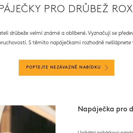
PÁJEČKY PRO DRŮBEŽ ROX
teli drůbeže velmi známé a oblíbené. Vyznačují se před
ruchovostí. S těmito napáječkami rozhodně nešlápnete 
POPTEJTE NEZÁVAZNĚ NABÍDKU
Napáječka pro 