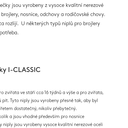
čky jsou vyrobeny z vysoce kvalitní nerezové
brojlery, nosnice, odchovy a rodičovské chovy.
rozlijí. U některých typů niplů pro brojlery
 potřeba.
ky I-CLASSIC
o zvířata ve stáří cca 16 týdnů a výše a pro zvířata,
lů pít. Tyto niply jsou vyrobeny přesně tak, aby byl
ířetem dostatečný, nikoliv přebytečný.
 kolík a jsou vhodné především pro nosnice
 niply jsou vyrobeny vysoce kvalitní nerezové oceli