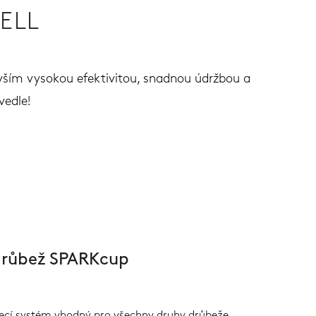
ELL
evším vysokou efektivitou, snadnou údržbou a
vedle!
drůbež SPARKcup