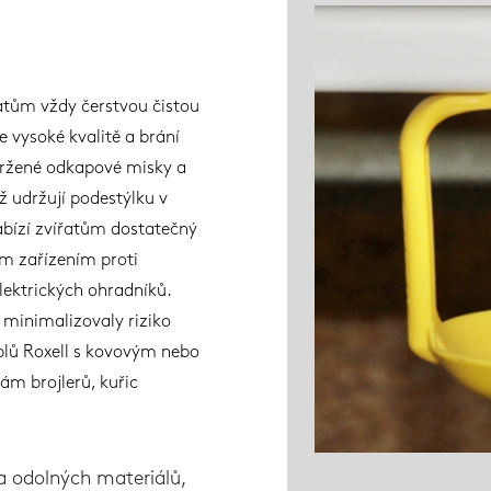
atům vždy čerstvou čistou
e vysoké kvalitě a brání
avržené odkapové misky a
 udržují podestýlku v
bízí zvířatům dostatečný
ím zařízením proti
elektrických ohradníků.
minimalizovaly riziko
plů Roxell s kovovým nebo
ám brojlerů, kuřic
a odolných materiálů,