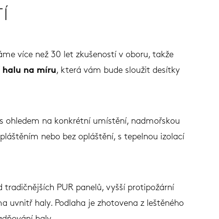
Í
áme více než 30 let zkušeností v oboru, takže
 halu na míru
, která vám bude sloužit desítky
e s ohledem na konkrétní umístění, nadmořskou
láštěním nebo bez opláštění, s tepelnou izolací
d tradičnějších PUR panelů, vyšší protipožární
ma uvnitř haly. Podlaha je zhotovena z leštěného