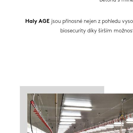
betonu s miner
Haly AGE
jsou přínosné nejen z pohledu vysok
biosecurity díky širším možnos