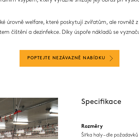
álním vsypem, který výrazně snižuje její obrus při vysk
é úrovně welfare, které poskytují zvířatům, ale rovněž z 
tem čištění a dezinfekce. Díky úspoře nákladů se vyznačuj
POPTEJTE NEZÁVAZNĚ NABÍDKU
Specifikace
Rozměry
Šířka haly – dle požadavk