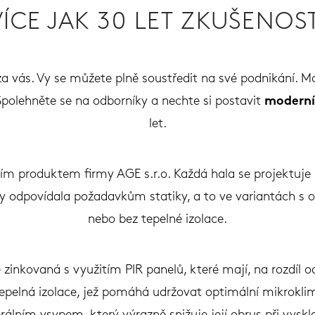
VÍCE JAK 30 LET ZKUŠENOST
a vás. Vy se můžete plně soustředit na své podnikání. M
Spolehněte se na odborníky a nechte si postavit
moderní
let.
ním produktem firmy AGE s.r.o. Každá hala se projektuj
y odpovídala požadavkům statiky, a to ve variantách s op
nebo bez tepelné izolace.
zinkovaná s využitím PIR panelů, které mají, na rozdíl o
 tepelná izolace, jež pomáhá udržovat optimální mikrokli