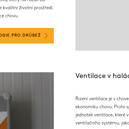
vu, který na rozdíl od
kvalitní životní prostředí.
ice chovu.
OGIE PRO DRŮBEŽ
Ventilace v halá
Řízení ventilace je v chov
ekonomiku chovu. Proto spo
jednotek ventilace, které 
ventilačního systému, jak