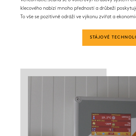
Vencomatic. Jedná se o voliérový/terasový systém cho
klecového nabízí mnoho předností a drůbeži poskytuje 
To vše se pozitivně odráží ve výkonu zvířat a ekonom
STÁJOVÉ TECHNOL