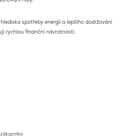
ladňování haly.
hlediska spotřeby energií a lepšího dodržování
í rychlou finanční návratností.
ů zákazníka