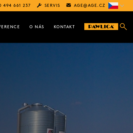
0 494 661 237
SERVIS
AGE@
AGE.CZ
FERENCE
O NÁS
KONTAKT