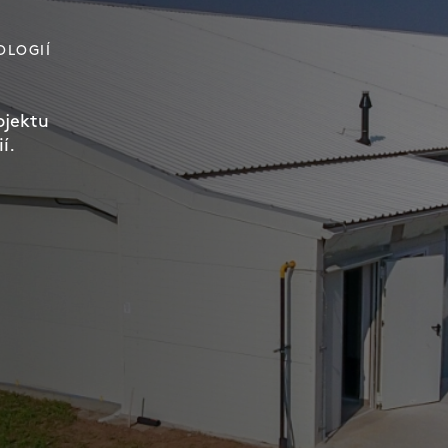
OLOGIÍ
ojektu
í.