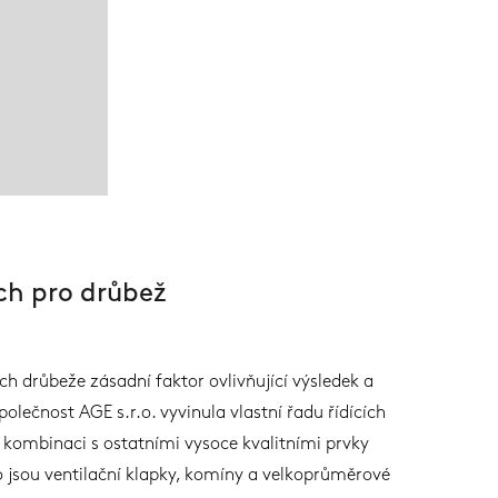
ch pro drůbež
ech drůbeže zásadní faktor ovlivňující výsledek a
lečnost AGE s.r.o. vyvinula vlastní řadu řídících
v kombinaci s ostatními vysoce kvalitními prvky
o jsou ventilační klapky, komíny a velkoprůměrové