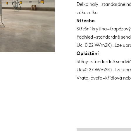
Délka haly – standardně n
zákazníka
Střecha
Střešní krytina – trapézový
Podhled – standardně send
Uc=0,22 W/m2K). Lze upra
Opláštění
Stěny – standardně sendvi
Uc=0,27 W/m2K). Lze upra
Vrata, dveře – křídlová n