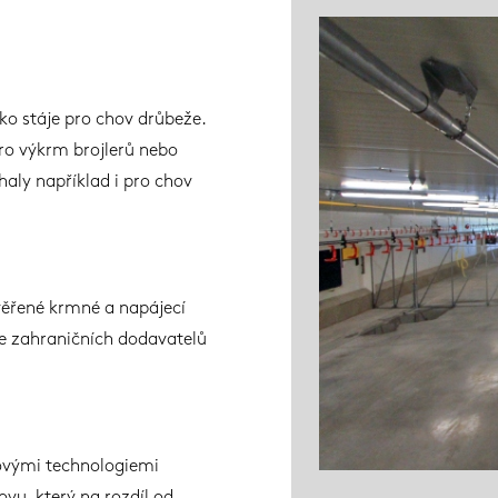
ko stáje pro chov drůbeže.
ro výkrm brojlerů nebo
haly například i pro chov
věřené krmné a napájecí
ie zahraničních dodavatelů
jovými technologiemi