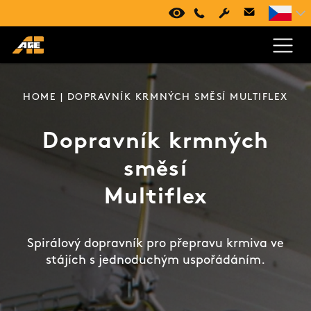
VIRTUÁLNÍ PROHLÍDKA
+420 494 661 237
HOME
| DOPRAVNÍK KRMNÝCH SMĚSÍ MULTIFLEX
Dopravník krmných
směsí
Multiflex
Spirálový dopravník pro přepravu krmiva ve
stájích s jednoduchým uspořádáním.