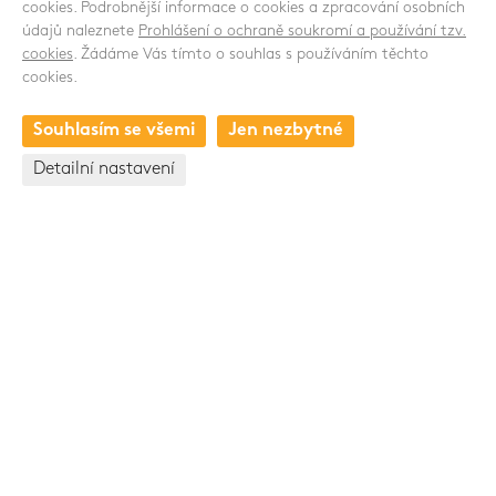
cookies. Podrobnější informace o cookies a zpracování osobních
údajů naleznete
Prohlášení o ochraně soukromí a používání tzv.
SLEDUJTE NÁS
cookies
. Žádáme Vás tímto o souhlas s používáním těchto
cookies.
Souhlasím se všemi
Jen nezbytné
KONTAKT
Detailní nastavení
Osvobození 448
517 71 české Meziříčí
Česká republika
+420 494 661 237
Skupina Pawlica Export a.s.
www.pawlica.cz
- posklizňové linky CZ a SK |
www.pawlica.pl
- posklizňové linky PL |
www.age.cz
-
halové systémy pro drůbež a prasata |
www.gttrend.cz
-
servis a náhradní díly