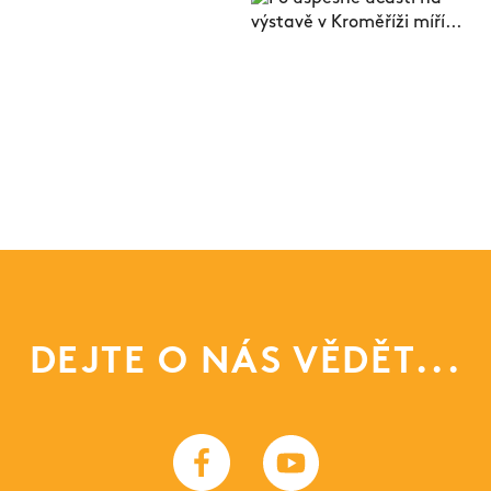
DEJTE O NÁS VĚDĚT...