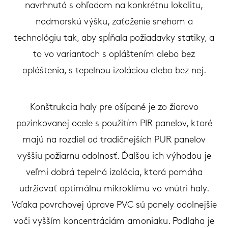
navrhnutá s ohľadom na konkrétnu lokalitu,
nadmorskú výšku, zaťaženie snehom a
technológiu tak, aby spĺňala požiadavky statiky, a
to vo variantoch s opláštením alebo bez
opláštenia, s tepelnou izoláciou alebo bez nej.
Konštrukcia haly pre ošípané je zo žiarovo
pozinkovanej ocele s použitím PIR panelov, ktoré
majú na rozdiel od tradičnejších PUR panelov
vyššiu požiarnu odolnosť. Ďalšou ich výhodou je
veľmi dobrá tepelná izolácia, ktorá pomáha
udržiavať optimálnu mikroklímu vo vnútri haly.
Vďaka povrchovej úprave PVC sú panely odolnejšie
voči vyšším koncentráciám amoniaku. Podlaha je