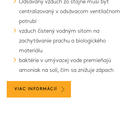
Odsávaný vzduch zo stajne musí byť
centralizovaný v odsávacom ventilačnom
potrubí
vzduch čistený vodným sitom na
zachytávanie prachu a biologického
materiálu
baktérie v umývacej vode premieňajú
amoniak na soli, čím sa znižuje zápach
VIAC INFORMÁCIÍ