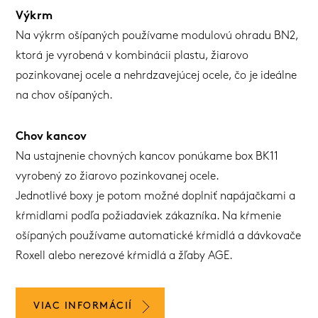
Výkrm
Na výkrm ošípaných používame modulovú ohradu BN2,
ktorá je vyrobená v kombinácii plastu, žiarovo
pozinkovanej ocele a nehrdzavejúcej ocele, čo je ideálne
na chov ošípaných.
Chov kancov
Na ustajnenie chovných kancov ponúkame box BK11
vyrobený zo žiarovo pozinkovanej ocele.
Jednotlivé boxy je potom možné doplniť napájačkami a
kŕmidlami podľa požiadaviek zákazníka. Na kŕmenie
ošípaných používame automatické kŕmidlá a dávkovače
Roxell alebo nerezové kŕmidlá a žľaby AGE.
VIAC INFORMÁCIÍ