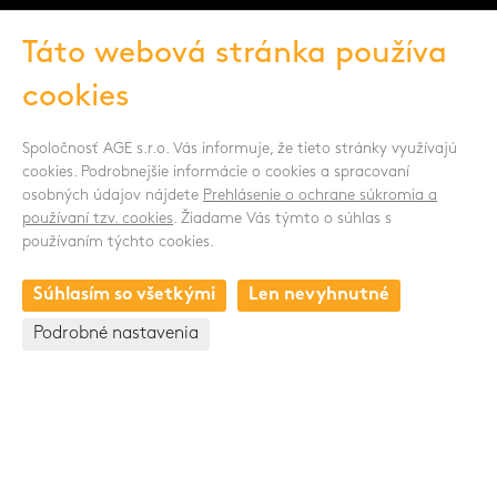
Táto webová stránka používa
cookies
Spoločnosť AGE s.r.o. Vás informuje, že tieto stránky využívajú
cookies. Podrobnejšie informácie o cookies a spracovaní
SLEDUJTE NÁS
osobných údajov nájdete
Prehlásenie o ochrane súkromia a
používaní tzv. cookies
. Žiadame Vás týmto o súhlas s
používaním týchto cookies.
Súhlasím so všetkými
Len nevyhnutné
KONTAKT
Podrobné nastavenia
Drnovská 1118/53a
161 00 Praha 6 - Ruzyně
Česká republika
+420 235 301 321
+420 720 948 813