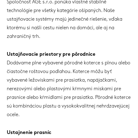
Spoločnosť AGE s.r.o. ponúka vlastné stabilné
technológie pre všetky kategórie ošípaných. Naše
ustajňovacie systémy majú jedinečné riešenie, vďaka
ktorému si našli cestu nielen na domáci, ale aj na
zahraničný trh.
Ustajňovacie priestory pre pôrodnice
Dodávame plne vybavené pôrodné koterce s plnou alebo
čiastočne roštovou podlahou. Koterce môžu byť
vybavené ležoviskami pre prasiatka, napájačkami,
nerezovými alebo plastovými kŕmnymi miskami pre
prasnice alebo kŕmidlami pre prasiatka. Pôrodné koterce
sú kombináciou plastu a vysokokvalitnej nehrdzavejúcej
ocele.
Ustajnenie prasníc