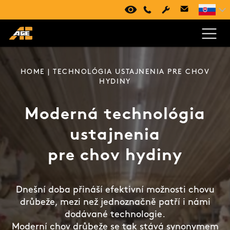
VIRTUÁLNA PREHLIADKA
+420 494 661 237
HOME
| TECHNOLÓGIA USTAJNENIA PRE CHOV
HYDINY
Moderná technológia
ustajnenia
pre chov hydiny
Dnešní doba přináší efektivní možnosti chovu
drůbeže, mezi než jednoznačně patří i námi
dodávané technologie.
Moderní chov drůbeže se tak stává synonymem