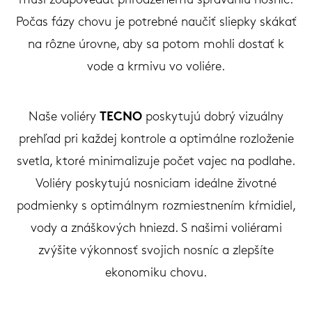
musí zodpovedať prirodzenému správaniu nosníc.
Počas fázy chovu je potrebné naučiť sliepky skákať
na rôzne úrovne, aby sa potom mohli dostať k
vode a krmivu vo voliére.
Naše voliéry
TECNO
poskytujú dobrý vizuálny
prehľad pri každej kontrole a optimálne rozloženie
svetla, ktoré minimalizuje počet vajec na podlahe.
Voliéry poskytujú nosniciam ideálne životné
podmienky s optimálnym rozmiestnením kŕmidiel,
vody a znáškových hniezd. S našimi voliérami
zvýšite výkonnosť svojich nosníc a zlepšíte
ekonomiku chovu.