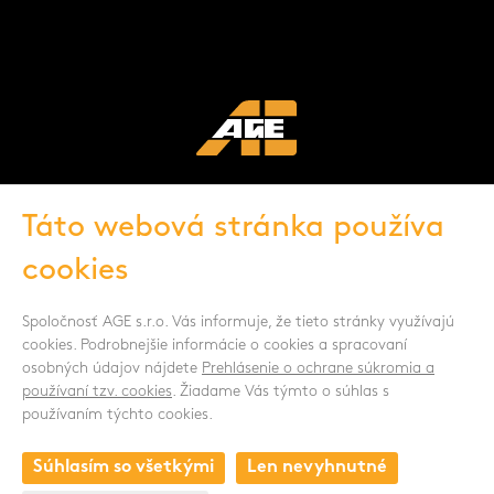
Táto webová stránka používa
cookies
Spoločnosť AGE s.r.o. Vás informuje, že tieto stránky využívajú
cookies. Podrobnejšie informácie o cookies a spracovaní
SLEDUJTE NÁS
osobných údajov nájdete
Prehlásenie o ochrane súkromia a
používaní tzv. cookies
. Žiadame Vás týmto o súhlas s
používaním týchto cookies.
Súhlasím so všetkými
Len nevyhnutné
KONTAKT