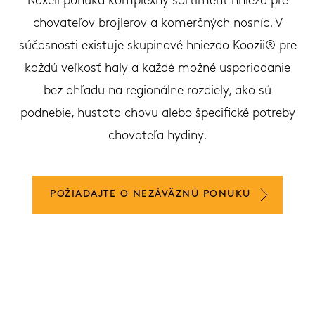
Roxell ponúka komplexný sortiment hniezd pre
chovateľov brojlerov a komerčných nosníc. V
súčasnosti existuje skupinové hniezdo Koozii® pre
každú veľkosť haly a každé možné usporiadanie
bez ohľadu na regionálne rozdiely, ako sú
podnebie, hustota chovu alebo špecifické potreby
chovateľa hydiny.
POŽIADAJTE O NEZÁVÄZNÚ PONUKU