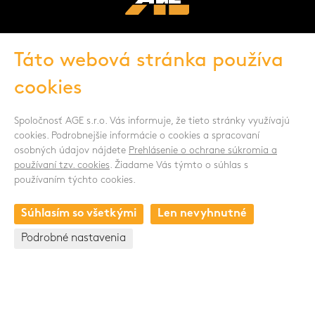
Táto webová stránka používa
cookies
Spoločnosť AGE s.r.o. Vás informuje, že tieto stránky využívajú
cookies. Podrobnejšie informácie o cookies a spracovaní
SLEDUJTE NÁS
osobných údajov nájdete
Prehlásenie o ochrane súkromia a
používaní tzv. cookies
. Žiadame Vás týmto o súhlas s
používaním týchto cookies.
Súhlasím so všetkými
Len nevyhnutné
KONTAKT
Podrobné nastavenia
Drnovská 1118/53a
161 00 Praha 6 - Ruzyně
Česká republika
+420 235 301 321