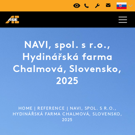
VIRTUÁLNA PREHLIADKA
+420 494 661 237
NAVI, spol. s r.o.,
Hydinářská farma
Chalmová, Slovensko,
2025
HOME
|
REFERENCE
| NAVI, SPOL. S R.O.,
HYDINÁŘSKÁ FARMA CHALMOVÁ, SLOVENSKO,
2025