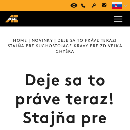
VIRTUÁLNA PREHLIADKA
+420 494 661 237
HOME
|
NOVINKY
| DEJE SA TO PRÁVE TERAZ!
STAJŇA PRE SUCHOSTOJACE KRAVY PRE ZD VEĽKÁ
CHYŠKA
Deje sa to
práve teraz!
Stajňa pre