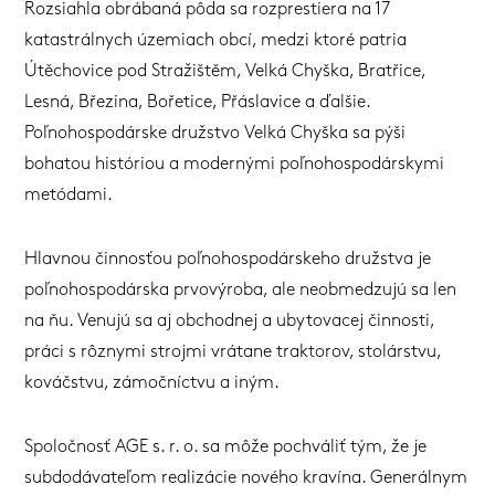
Rozsiahla obrábaná pôda sa rozprestiera na 17
katastrálnych územiach obcí, medzi ktoré patria
Útěchovice pod Stražištěm, Velká Chyška, Bratřice,
Lesná, Březina, Bořetice, Přáslavice a ďalšie.
Poľnohospodárske družstvo Velká Chyška sa pýši
bohatou históriou a modernými poľnohospodárskymi
metódami.
Hlavnou činnosťou poľnohospodárskeho družstva je
poľnohospodárska prvovýroba, ale neobmedzujú sa len
na ňu. Venujú sa aj obchodnej a ubytovacej činnosti,
práci s rôznymi strojmi vrátane traktorov, stolárstvu,
kováčstvu, zámočníctvu a iným.
Spoločnosť AGE s. r. o. sa môže pochváliť tým, že je
subdodávateľom realizácie nového kravína. Generálnym