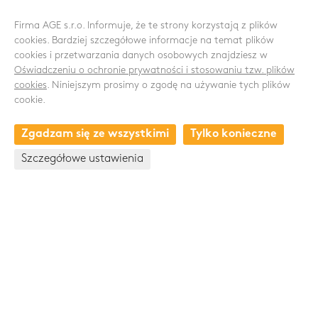
Firma AGE s.r.o. Informuje, że te strony korzystają z plików
cookies. Bardziej szczegółowe informacje na temat plików
cookies i przetwarzania danych osobowych znajdziesz w
ŚLEDŹ NAS
Oświadczeniu o ochronie prywatności i stosowaniu tzw. plików
cookies
. Niniejszym prosimy o zgodę na używanie tych plików
cookie.
Zgadzam się ze wszystkimi
Tylko konieczne
KONTAKT
Szczegółowe ustawienia
Drnovská 1118/53a
161 00 Praha 6 - Ruzyně
Česká republika
+420 235 301 321
+420 720 948 813
Skupina Pawlica Export a.s.
www.pawlica.cz
- posklizňové linky CZ a SK |