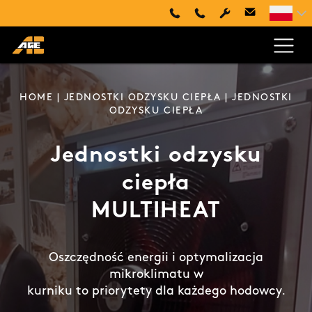
+48 660 505 445
+420 494 661 237
HOME
|
JEDNOSTKI ODZYSKU CIEPŁA
| JEDNOSTKI
ODZYSKU CIEPŁA
Jednostki odzysku
ciepła
MULTIHEAT
Oszczędność energii i optymalizacja
mikroklimatu w
kurniku to priorytety dla każdego hodowcy.