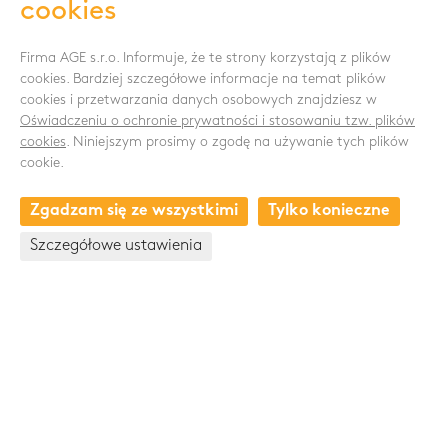
cookies
Firma AGE s.r.o. Informuje, że te strony korzystają z plików
cookies. Bardziej szczegółowe informacje na temat plików
cookies i przetwarzania danych osobowych znajdziesz w
ŚLEDŹ NAS
Oświadczeniu o ochronie prywatności i stosowaniu tzw. plików
cookies
. Niniejszym prosimy o zgodę na używanie tych plików
cookie.
Zgadzam się ze wszystkimi
Tylko konieczne
KONTAKT
Szczegółowe ustawienia
Drnovská 1118/53a
161 00 Praha 6 - Ruzyně
Česká republika
+420 235 301 321
+420 720 948 813
Skupina Pawlica Export a.s.
www.pawlica.cz
- posklizňové linky CZ a SK |