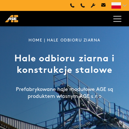
+48 660 505 445
+420 494 661 237
HOME
| HALE ODBIORU ZIARNA
Hale odbioru ziarna i
konstrukcje stalowe
Prefabrykowane hale modułowe AGE są
produktem własnym AGE s.r.o